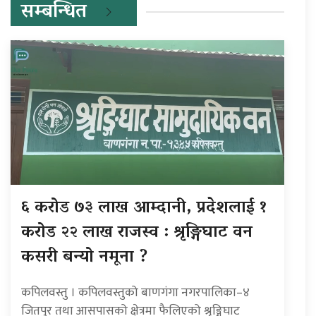
सम्बन्धित
६ करोड ७३ लाख आम्दानी, प्रदेशलाई १
करोड २२ लाख राजस्व : श्रृङ्गिघाट वन
कसरी बन्यो नमूना ?
कपिलवस्तु । कपिलवस्तुको बाणगंगा नगरपालिका–४
जितपुर तथा आसपासको क्षेत्रमा फैलिएको श्रृङ्गिघाट