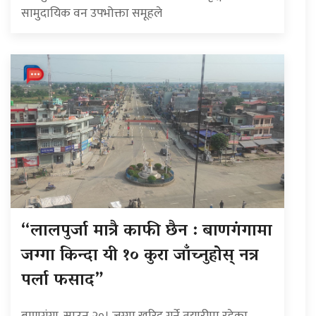
सामुदायिक वन उपभोक्ता समूहले
“लालपुर्जा मात्रै काफी छैन : बाणगंगामा
जग्गा किन्दा यी १० कुरा जाँच्नुहोस् नत्र
पर्ला फसाद”
बाणगंगा, साउन २०। जग्गा खरिद गर्ने तयारीमा रहेका