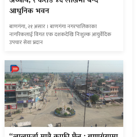
अध्याय, १ करोड ४६ लाखमा बन्दै
आधुनिक भवन
बाणगंगा, २१ असार । बाणगंगा नगरपालिकाका
नागरिकलाई विगत एक दशकदेखि निःशुल्क आयुर्वेदिक
उपचार सेवा प्रदान