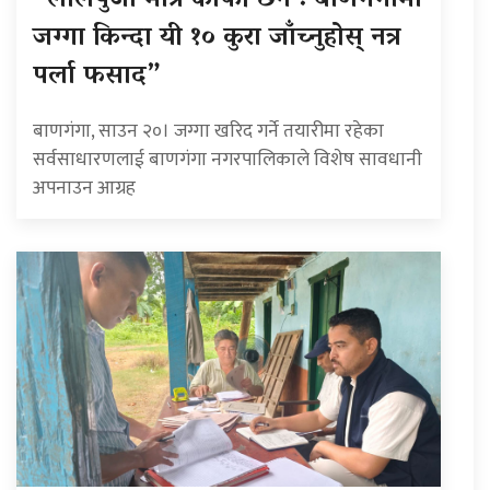
“लालपुर्जा मात्रै काफी छैन : बाणगंगामा
जग्गा किन्दा यी १० कुरा जाँच्नुहोस् नत्र
पर्ला फसाद”
बाणगंगा, साउन २०। जग्गा खरिद गर्ने तयारीमा रहेका
सर्वसाधारणलाई बाणगंगा नगरपालिकाले विशेष सावधानी
अपनाउन आग्रह