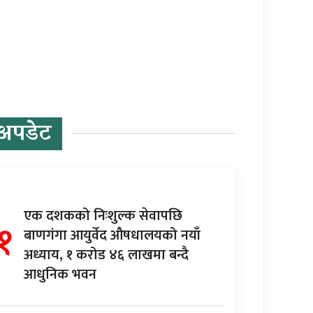
अपडेट
एक दशकको निःशुल्क सेवापछि
१
बाणगंगा आयुर्वेद औषधालयको नयाँ
अध्याय, १ करोड ४६ लाखमा बन्दै
आधुनिक भवन