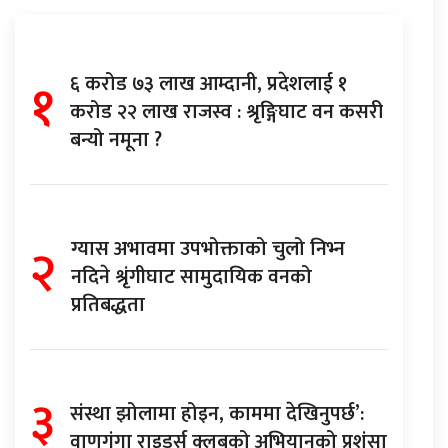
१
६ करोड ७३ लाख आम्दानी, प्रदेशलाई १
करोड २२ लाख राजस्व : श्रृङ्गिघाट वन कसरी
बन्यो नमूना ?
२
ग्यास अभावमा उपभोक्ताको चुलो निभ्न
नदिने श्रृंगीघाट सामुदायिक वनको
प्रतिबद्धता
३
संस्था झोलामा होइन, काममा देखिनुपर्छ’:
वाणगंगा राइडर्स क्लबको अभियानको प्रशंसा