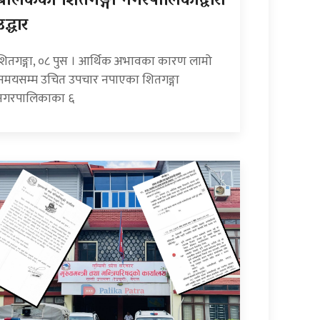
बालकको शितगङ्गा नगरपालिकाद्वारा
उद्धार
शितगङ्गा, ०८ पुस । आर्थिक अभावका कारण लामो
समयसम्म उचित उपचार नपाएका शितगङ्गा
नगरपालिकाका ६