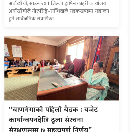
अर्घाखाँची, साउन २० । जिल्ला ट्राफिक प्रहरी कार्यालय
अर्घाखाँचीले गोरुसिङ्गे–सन्धिखर्क सडकखण्डमा सञ्चालन
हुने सार्वजनिक सवारीका
“बाणगंगाको पहिलो बैठक : बजेट
कार्यान्वयनदेखि ठूला संरचना
संरक्षणसम्म ७ महत्वपूर्ण निर्णय”