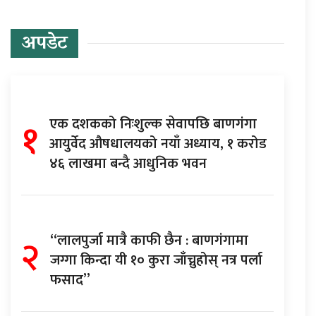
अपडेट
१
एक दशकको निःशुल्क सेवापछि बाणगंगा
आयुर्वेद औषधालयको नयाँ अध्याय, १ करोड
४६ लाखमा बन्दै आधुनिक भवन
२
“लालपुर्जा मात्रै काफी छैन : बाणगंगामा
जग्गा किन्दा यी १० कुरा जाँच्नुहोस् नत्र पर्ला
फसाद”