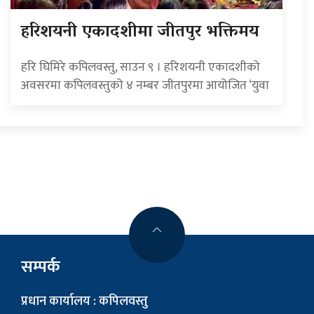
हरिशयनी एकादशीमा जीतपुर भक्तिमय
हरि घिमिरे कपिलवस्तु, साउन ९ । हरिशयनी एकादशीको
अवसरमा कपिलवस्तुको ४ नम्बर जीतपुरमा आयोजित ‘युवा
सम्पर्क
प्रधान कार्यालय : कपिलवस्तु