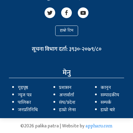
हाम्रो टिम
सूचना विभाग दर्ता: ३९३०-२०७९/८०
मेनु
गृहपृष्ठ
प्रशासन
कानुन
न्यूज पत्र
अन्तर्वार्ता
सम्पादकीय
पालिका
संघ/प्रदेश
सम्पर्क
जनप्रतिनिधि
हाम्रो लेन्स
हाम्रो बारे
©2026 palika patra | Website by
appharu.com