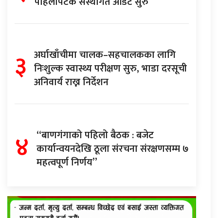
पहिलोपटक संस्थागत अडिट सुरु
३
अर्घाखाँचीमा चालक–सहचालकका लागि
निःशुल्क स्वास्थ्य परीक्षण सुरु, भाडा दरसूची
अनिवार्य राख्न निर्देशन
४
“बाणगंगाको पहिलो बैठक : बजेट
कार्यान्वयनदेखि ठूला संरचना संरक्षणसम्म ७
महत्वपूर्ण निर्णय”