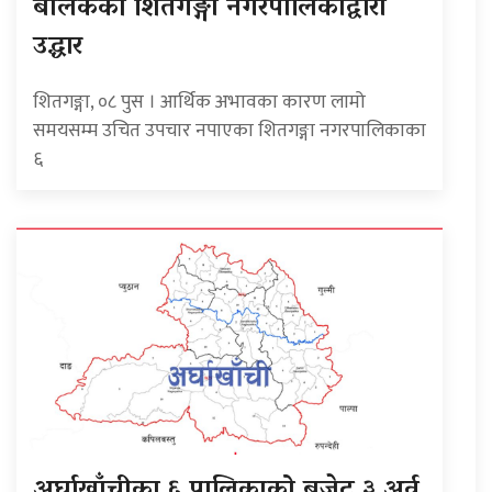
बालकको शितगङ्गा नगरपालिकाद्वारा
उद्धार
शितगङ्गा, ०८ पुस । आर्थिक अभावका कारण लामो
समयसम्म उचित उपचार नपाएका शितगङ्गा नगरपालिकाका
६
अर्घाखाँचीका ६ पालिकाको बजेट ३ अर्व