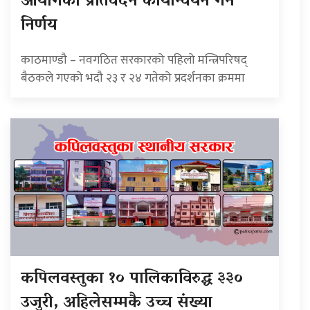
आयोगको प्रतिवेदन कार्यान्वयन गर्ने
निर्णय
काठमाण्डौ – नवगठित सरकारको पहिलो मन्त्रिपरिषद्
बैठकले गएको भदौ २३ र २४ गतेको प्रदर्शनका क्रममा
कपिलवस्तुका १० पालिकाविरुद्ध ३३०
उजुरी, अहिलेसम्मकै उच्च संख्या