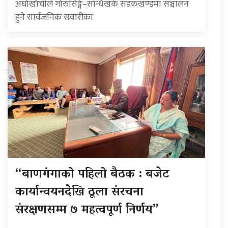
अर्घाखाँचीले गोरुसिङ्गे–सन्धिखर्क सडकखण्डमा सञ्चालन
हुने सार्वजनिक सवारीका
“बाणगंगाको पहिलो बैठक : बजेट
कार्यान्वयनदेखि ठूला संरचना
संरक्षणसम्म ७ महत्वपूर्ण निर्णय”