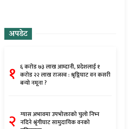
अपडेट
१
६ करोड ७३ लाख आम्दानी, प्रदेशलाई १
करोड २२ लाख राजस्व : श्रृङ्गिघाट वन कसरी
बन्यो नमूना ?
२
ग्यास अभावमा उपभोक्ताको चुलो निभ्न
नदिने श्रृंगीघाट सामुदायिक वनको