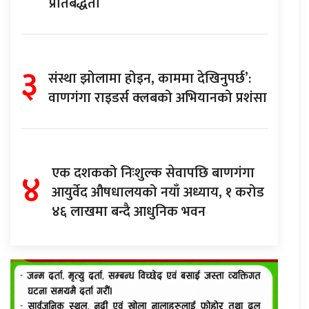
प्रतिबद्धता
३
संस्था झोलामा होइन, काममा देखिनुपर्छ’:
वाणगंगा राइडर्स क्लबको अभियानको प्रशंसा
४
एक दशकको निःशुल्क सेवापछि बाणगंगा
आयुर्वेद औषधालयको नयाँ अध्याय, १ करोड
४६ लाखमा बन्दै आधुनिक भवन