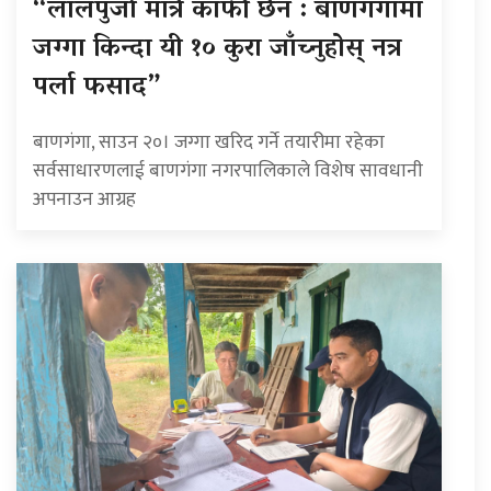
“लालपुर्जा मात्रै काफी छैन : बाणगंगामा
जग्गा किन्दा यी १० कुरा जाँच्नुहोस् नत्र
पर्ला फसाद”
बाणगंगा, साउन २०। जग्गा खरिद गर्ने तयारीमा रहेका
सर्वसाधारणलाई बाणगंगा नगरपालिकाले विशेष सावधानी
अपनाउन आग्रह