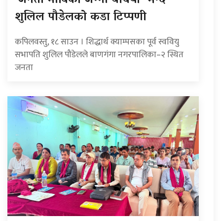
‘जनता माविको जग्गा बेचियो’ भन्दै
शुलिल पौडेलको कडा टिप्पणी
कपिलवस्तु, १८ साउन । शिद्धार्थ क्याम्पसका पूर्व स्ववियु
सभापति शुलिल पौडेलले बाणगंगा नगरपालिका–२ स्थित
जनता