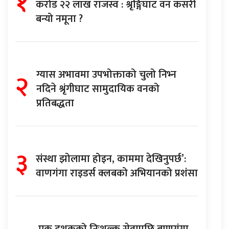
१
करोड २२ लाख राजस्व : श्रृङ्गिघाट वन कसरी
बन्यो नमूना ?
२
ग्यास अभावमा उपभोक्ताको चुलो निभ्न
नदिने श्रृंगीघाट सामुदायिक वनको
प्रतिबद्धता
३
संस्था झोलामा होइन, काममा देखिनुपर्छ’:
वाणगंगा राइडर्स क्लबको अभियानको प्रशंसा