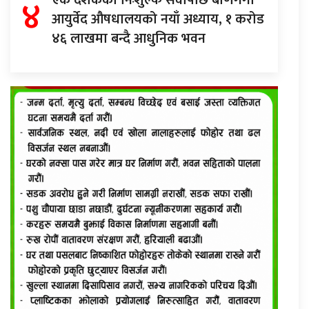
४
एक दशकको निःशुल्क सेवापछि बाणगंगा
आयुर्वेद औषधालयको नयाँ अध्याय, १ करोड
४६ लाखमा बन्दै आधुनिक भवन