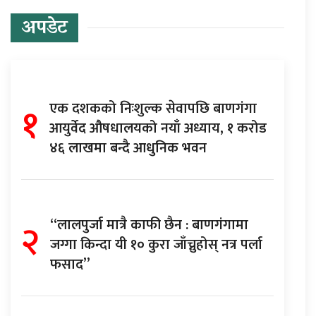
अपडेट
१
एक दशकको निःशुल्क सेवापछि बाणगंगा
आयुर्वेद औषधालयको नयाँ अध्याय, १ करोड
४६ लाखमा बन्दै आधुनिक भवन
२
“लालपुर्जा मात्रै काफी छैन : बाणगंगामा
जग्गा किन्दा यी १० कुरा जाँच्नुहोस् नत्र पर्ला
फसाद”