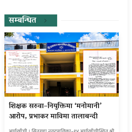
सम्बन्धित
शिक्षक सरुवा–नियुक्तिमा ‘मनोमानी’
आरोप, प्रभाकर माविमा तालाबन्दी
अर्घाखाँची । सितगङ्गा नगरपालिका–१४ अर्घाखाँचीस्थित श्री