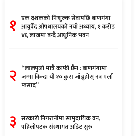
१
एक दशकको निःशुल्क सेवापछि बाणगंगा
आयुर्वेद औषधालयको नयाँ अध्याय, १ करोड
४६ लाखमा बन्दै आधुनिक भवन
२
“लालपुर्जा मात्रै काफी छैन : बाणगंगामा
जग्गा किन्दा यी १० कुरा जाँच्नुहोस् नत्र पर्ला
फसाद”
३
सरकारी निगरानीमा सामुदायिक वन,
पहिलोपटक संस्थागत अडिट सुरु