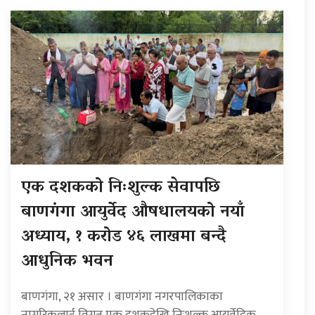
एक दशकको निःशुल्क सेवापछि
बाणगंगा आयुर्वेद औषधालयको नयाँ
अध्याय, १ करोड ४६ लाखमा बन्दै
आधुनिक भवन
बाणगंगा, २१ असार । बाणगंगा नगरपालिकाका
नागरिकलाई विगत एक दशकदेखि निःशुल्क आयुर्वेदिक