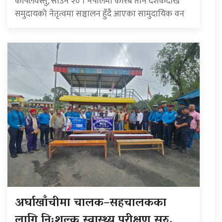
कपिलवस्तु, साउन २० । नेपालमा करिब तीन दशकदेखि
समुदायको नेतृत्वमा सञ्चालन हुँदै आएका सामुदायिक वन
अर्घाखाँचीमा चालक–सहचालकका
लागि निःशुल्क स्वास्थ्य परीक्षण सुरु,