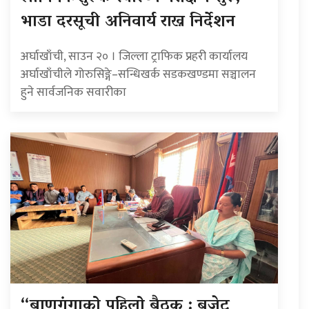
भाडा दरसूची अनिवार्य राख्न निर्देशन
अर्घाखाँची, साउन २० । जिल्ला ट्राफिक प्रहरी कार्यालय
अर्घाखाँचीले गोरुसिङ्गे–सन्धिखर्क सडकखण्डमा सञ्चालन
हुने सार्वजनिक सवारीका
“बाणगंगाको पहिलो बैठक : बजेट