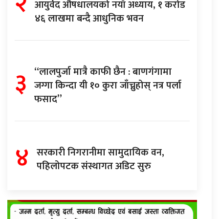
२
आयुर्वेद औषधालयको नयाँ अध्याय, १ करोड
४६ लाखमा बन्दै आधुनिक भवन
३
“लालपुर्जा मात्रै काफी छैन : बाणगंगामा
जग्गा किन्दा यी १० कुरा जाँच्नुहोस् नत्र पर्ला
फसाद”
४
सरकारी निगरानीमा सामुदायिक वन,
पहिलोपटक संस्थागत अडिट सुरु