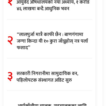
१
आयुर्वेद औषधालयको नयाँ अध्याय, १ करोड
४६ लाखमा बन्दै आधुनिक भवन
२
“लालपुर्जा मात्रै काफी छैन : बाणगंगामा
जग्गा किन्दा यी १० कुरा जाँच्नुहोस् नत्र पर्ला
फसाद”
३
सरकारी निगरानीमा सामुदायिक वन,
पहिलोपटक संस्थागत अडिट सुरु
अर्घाखाँचीमा चालक–सहचालकका लागि