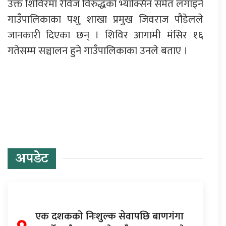
उक्त शिविरमा रेविज विरुद्धको भ्याक्सिन समेत लगाइने
गाउँपालिकाका पशु शाखा प्रमुख जिवराज पौडेलले
जानकारी दिएका छन् । शिविर आगामी मंसिर १६
गतेसम्म सञ्चालन हुने गाउँपालिकाका उनले बताए ।
प्रतिक्रिया दिनुहोस्
अपडेट
एक दशकको निःशुल्क सेवापछि बाणगंगा