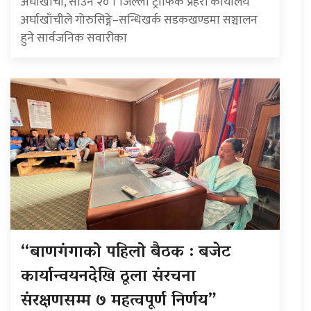
अर्घाखाँची, साउन २० । जिल्ला ट्राफिक प्रहरी कार्यालय
अर्घाखाँचीले गोरुसिङ्गे–सन्धिखर्क सडकखण्डमा सञ्चालन
हुने सार्वजनिक सवारीका
“बाणगंगाको पहिलो बैठक : बजेट
कार्यान्वयनदेखि ठूला संरचना
संरक्षणसम्म ७ महत्वपूर्ण निर्णय”