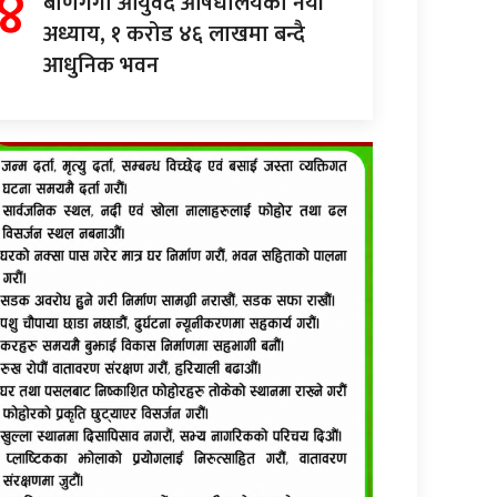
४
बाणगंगा आयुर्वेद औषधालयको नयाँ
अध्याय, १ करोड ४६ लाखमा बन्दै
आधुनिक भवन