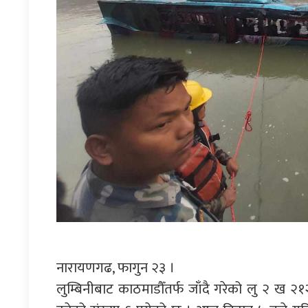
नारायणगढ, फागुन २३ ।
लुम्बिनीबाट काठमाडौँतर्फ जाँदै गरेको लु २ ख २१२