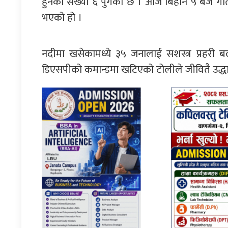
हुनेको संख्या ६ पुगेको छ । आज बिहान ५ बजे गति 
भएको हो ।
नदीमा खसेकामध्ये ३५ जनालाई सशस्त्र प्रहरी ब
डिएसपीको कमान्डमा खटिएको टोलीले जीवितै उद्ध