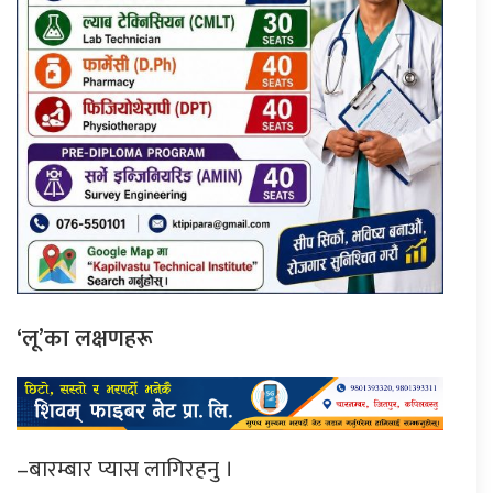
‘लू’का लक्षणहरू
–बारम्बार प्यास लागिरहनु ।