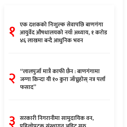
१
एक दशकको निःशुल्क सेवापछि बाणगंगा
आयुर्वेद औषधालयको नयाँ अध्याय, १ करोड
४६ लाखमा बन्दै आधुनिक भवन
२
“लालपुर्जा मात्रै काफी छैन : बाणगंगामा
जग्गा किन्दा यी १० कुरा जाँच्नुहोस् नत्र पर्ला
फसाद”
३
सरकारी निगरानीमा सामुदायिक वन,
पहिलोपटक संस्थागत अडिट सुरु