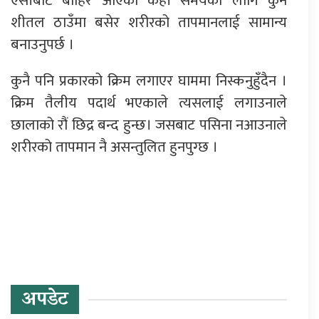
एसीबाट बाहिर आएको केही समयका लागि कुनै
शीतल ठाउँमा बसेर शरीरको तापमानलाई सामान्य
बनाउनुपर्छ ।
कुनै पनि प्रकारको क्रिम लगाएर घाममा निस्कनुहुँदैन ।
क्रिम तैलीय पदार्थ भएकाले त्यसलाई लगाउनाले
छालाको रौं छिद्र बन्द हुन्छ। जसबाट पसिना नआउनाले
शरीरको तापमान नै असन्तुलित हुनपुग्छ ।
प्रतिक्रिया दिनुहोस्
अपडेट