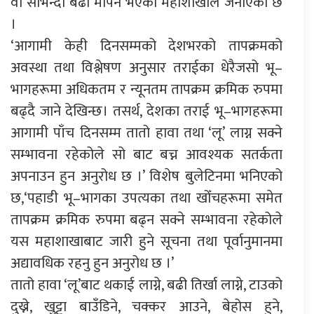
वा सोभन्दा बढी मापन भएको महाशाखाले जनाएको छ
।
‘आगामी केही दिनसम्मको देशभरको तापक्रमको
अवस्था तथा विश्लेषण अनुसार तराईका धेरैजसो भू–
भागहरूमा अधिकतम र न्यूनतम तापक्रम क्रमिक रुपमा
बढ्दै जाने देखिन्छ। तसर्थ, देशका तराई भू–भागहरूमा
आगामी पाँच दिनसम्म तातो हावा तथा ‘लू’ लाग्न सक्ने
सम्भावना रहेकोले सो बाट बच्न आवश्यक सतर्कता
अपनाउन हुन अनुरोध छ ।’ विशेष बुलेटिनमा भनिएको
छ,‘पहाडी भू–भागका उपत्यका तथा खोँचहरूमा समेत
तापक्रम क्रमिक रुपमा बढ्न सक्ने सम्भावना रहेकोले
यस महाशाखाबाट जारी हुने सूचना तथा पूर्वानुमानमा
अद्यावधिक रहनु हुन अनुरोध छ ।’
तातो हावा ‘लू’बाट थकाई लाग्ने, बढी तिर्खा लाग्ने, टाउको
दुख्ने, खुट्टा बाउँडिने, चक्कर आउने, बेहोस हुने,