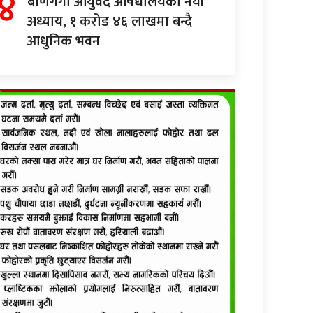
४
बाणगंगा आयुर्वेद औषधालयको नयाँ
अध्याय, १ करोड ४६ लाखमा बन्दै
आधुनिक भवन