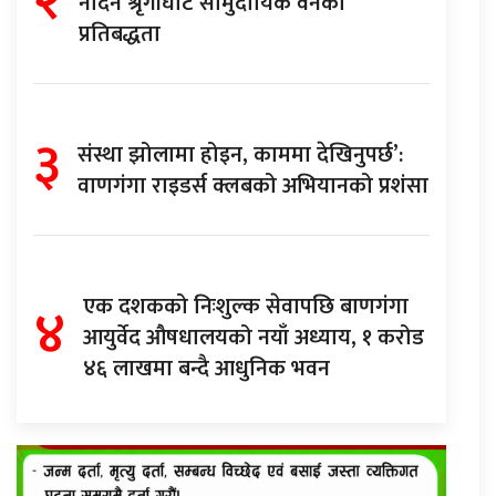
२
नदिने श्रृंगीघाट सामुदायिक वनको
प्रतिबद्धता
३
संस्था झोलामा होइन, काममा देखिनुपर्छ’:
वाणगंगा राइडर्स क्लबको अभियानको प्रशंसा
४
एक दशकको निःशुल्क सेवापछि बाणगंगा
आयुर्वेद औषधालयको नयाँ अध्याय, १ करोड
४६ लाखमा बन्दै आधुनिक भवन