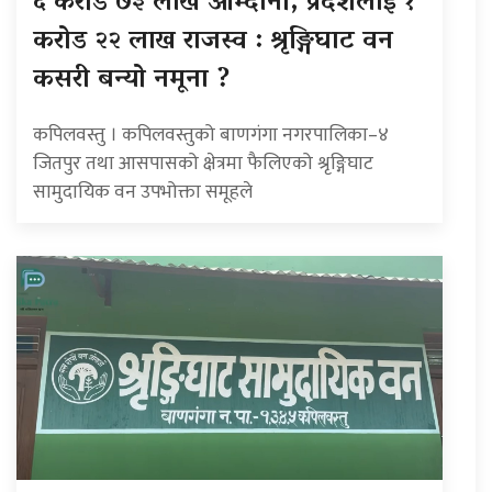
६ करोड ७३ लाख आम्दानी, प्रदेशलाई १
करोड २२ लाख राजस्व : श्रृङ्गिघाट वन
कसरी बन्यो नमूना ?
कपिलवस्तु । कपिलवस्तुको बाणगंगा नगरपालिका–४
जितपुर तथा आसपासको क्षेत्रमा फैलिएको श्रृङ्गिघाट
सामुदायिक वन उपभोक्ता समूहले