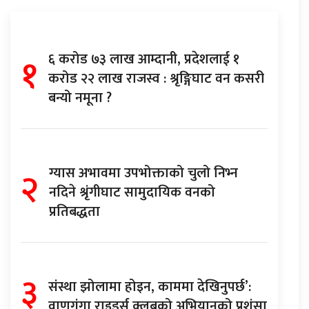
१
६ करोड ७३ लाख आम्दानी, प्रदेशलाई १
करोड २२ लाख राजस्व : श्रृङ्गिघाट वन कसरी
बन्यो नमूना ?
२
ग्यास अभावमा उपभोक्ताको चुलो निभ्न
नदिने श्रृंगीघाट सामुदायिक वनको
प्रतिबद्धता
३
संस्था झोलामा होइन, काममा देखिनुपर्छ’:
वाणगंगा राइडर्स क्लबको अभियानको प्रशंसा