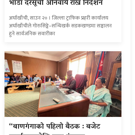
भाडा दरसूची अनिवार्य राख्न निर्देशन
अर्घाखाँची, साउन २० । जिल्ला ट्राफिक प्रहरी कार्यालय
अर्घाखाँचीले गोरुसिङ्गे–सन्धिखर्क सडकखण्डमा सञ्चालन
हुने सार्वजनिक सवारीका
“बाणगंगाको पहिलो बैठक : बजेट