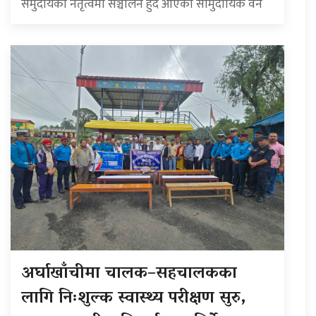
समुदायको नेतृत्वमा सञ्चालन हुँदै आएका सामुदायिक वन
अर्घाखाँचीमा चालक–सहचालकका
लागि निःशुल्क स्वास्थ्य परीक्षण सुरु,