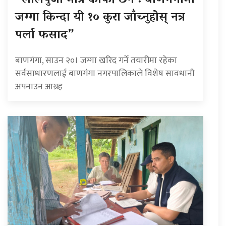
“लालपुर्जा मात्रै काफी छैन : बाणगंगामा
जग्गा किन्दा यी १० कुरा जाँच्नुहोस् नत्र
पर्ला फसाद”
बाणगंगा, साउन २०। जग्गा खरिद गर्ने तयारीमा रहेका
सर्वसाधारणलाई बाणगंगा नगरपालिकाले विशेष सावधानी
अपनाउन आग्रह