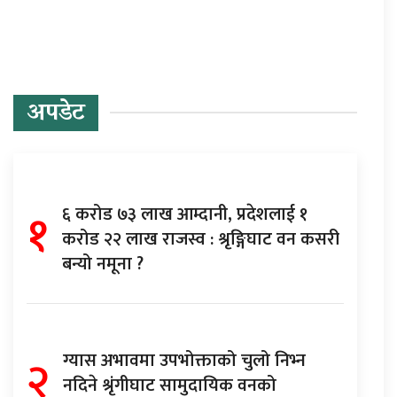
अपडेट
१
६ करोड ७३ लाख आम्दानी, प्रदेशलाई १
करोड २२ लाख राजस्व : श्रृङ्गिघाट वन कसरी
बन्यो नमूना ?
२
ग्यास अभावमा उपभोक्ताको चुलो निभ्न
नदिने श्रृंगीघाट सामुदायिक वनको