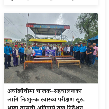
अर्घाखाँचीमा चालक–सहचालकका
लागि निःशुल्क स्वास्थ्य परीक्षण सुरु,
भाडा दरसूची अनिवार्य राख्न निर्देशन