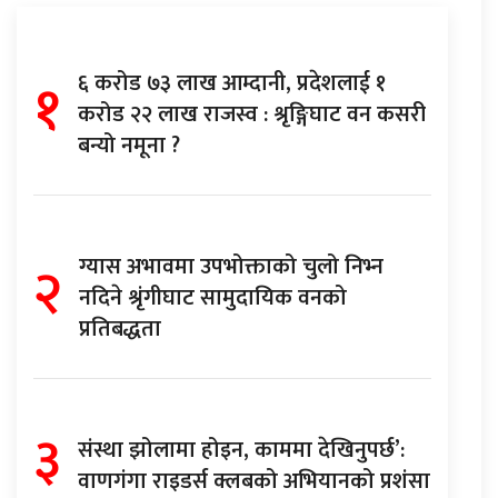
१
६ करोड ७३ लाख आम्दानी, प्रदेशलाई १
करोड २२ लाख राजस्व : श्रृङ्गिघाट वन कसरी
बन्यो नमूना ?
२
ग्यास अभावमा उपभोक्ताको चुलो निभ्न
नदिने श्रृंगीघाट सामुदायिक वनको
प्रतिबद्धता
३
संस्था झोलामा होइन, काममा देखिनुपर्छ’:
वाणगंगा राइडर्स क्लबको अभियानको प्रशंसा