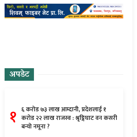
प्रतिक्रिया दिनुहोस्
अपडेट
१
६ करोड ७३ लाख आम्दानी, प्रदेशलाई १
करोड २२ लाख राजस्व : श्रृङ्गिघाट वन कसरी
बन्यो नमूना ?