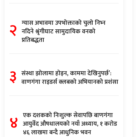
२
ग्यास अभावमा उपभोक्ताको चुलो निभ्न
नदिने श्रृंगीघाट सामुदायिक वनको
प्रतिबद्धता
३
संस्था झोलामा होइन, काममा देखिनुपर्छ’:
वाणगंगा राइडर्स क्लबको अभियानको प्रशंसा
४
एक दशकको निःशुल्क सेवापछि बाणगंगा
आयुर्वेद औषधालयको नयाँ अध्याय, १ करोड
४६ लाखमा बन्दै आधुनिक भवन