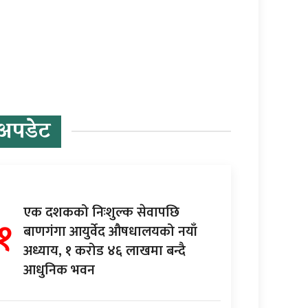
अपडेट
एक दशकको निःशुल्क सेवापछि
१
बाणगंगा आयुर्वेद औषधालयको नयाँ
अध्याय, १ करोड ४६ लाखमा बन्दै
आधुनिक भवन