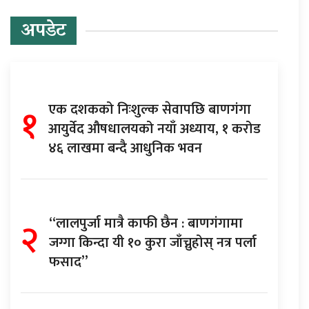
अपडेट
१
एक दशकको निःशुल्क सेवापछि बाणगंगा
आयुर्वेद औषधालयको नयाँ अध्याय, १ करोड
४६ लाखमा बन्दै आधुनिक भवन
२
“लालपुर्जा मात्रै काफी छैन : बाणगंगामा
जग्गा किन्दा यी १० कुरा जाँच्नुहोस् नत्र पर्ला
फसाद”