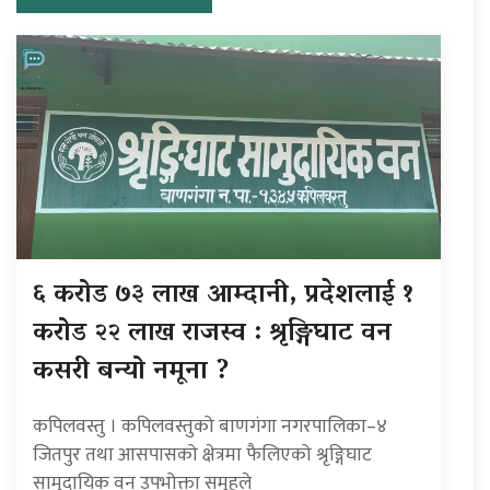
६ करोड ७३ लाख आम्दानी, प्रदेशलाई १
करोड २२ लाख राजस्व : श्रृङ्गिघाट वन
कसरी बन्यो नमूना ?
कपिलवस्तु । कपिलवस्तुको बाणगंगा नगरपालिका–४
जितपुर तथा आसपासको क्षेत्रमा फैलिएको श्रृङ्गिघाट
सामुदायिक वन उपभोक्ता समूहले