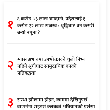
१
६ करोड ७३ लाख आम्दानी, प्रदेशलाई १
करोड २२ लाख राजस्व : श्रृङ्गिघाट वन कसरी
बन्यो नमूना ?
२
ग्यास अभावमा उपभोक्ताको चुलो निभ्न
नदिने श्रृंगीघाट सामुदायिक वनको
प्रतिबद्धता
३
संस्था झोलामा होइन, काममा देखिनुपर्छ’:
वाणगंगा राइडर्स क्लबको अभियानको प्रशंसा