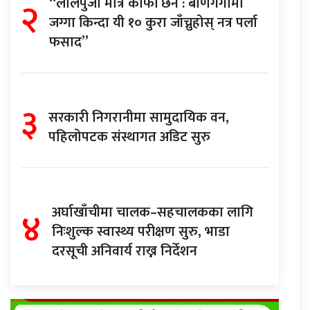
२
“लालपुर्जा मात्रै काफी छैन : बाणगंगामा
जग्गा किन्दा यी १० कुरा जाँच्नुहोस् नत्र पर्ला
फसाद”
३
सरकारी निगरानीमा सामुदायिक वन,
पहिलोपटक संस्थागत अडिट सुरु
४
अर्घाखाँचीमा चालक–सहचालकका लागि
निःशुल्क स्वास्थ्य परीक्षण सुरु, भाडा
दरसूची अनिवार्य राख्न निर्देशन