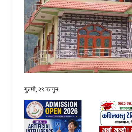
गुल्मी, २९ फागुन ।