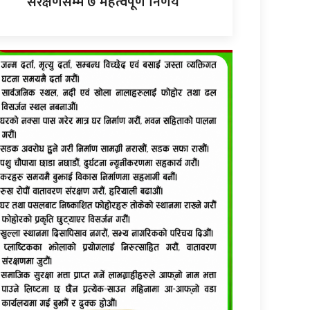
संरक्षणसम्म ७ महत्वपूर्ण निर्णय”