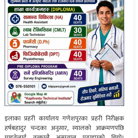
इलाका प्रहरी कार्यालय गणेशपुरका प्रहरी निरीक्षक
हर्षबहादुर चन्दका अनुसार, स्यालको आक्रमणपछि
घाइतेलाई तत्कालै अस्पताल पठाइएको थियो।