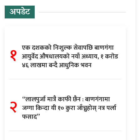
अपडेट
१
एक दशकको निःशुल्क सेवापछि बाणगंगा
आयुर्वेद औषधालयको नयाँ अध्याय, १ करोड
४६ लाखमा बन्दै आधुनिक भवन
२
“लालपुर्जा मात्रै काफी छैन : बाणगंगामा
जग्गा किन्दा यी १० कुरा जाँच्नुहोस् नत्र पर्ला
फसाद”