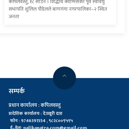
कपिलवस्तु, १८ साउन । शिद्धार्थ क्याम्पसका पूर्व स्ववियु
सभापति शुलिल पौडेलले बाणगंगा नगरपालिका–२ स्थित
जनता
सम्पर्क
प्रधान कार्यालय : कपिलवस्तु
प्रादेशिक कार्यालय : देउखुरी दाङ
फोन : 9746391554 , ९८२८००९५९५
ई–मेल:
palikapatra.com@gmail.com
,