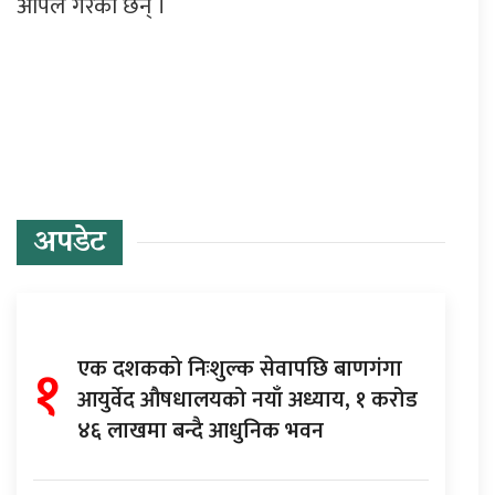
अपिल गरेका छन् ।
प्रतिक्रिया दिनुहोस्
अपडेट
१
एक दशकको निःशुल्क सेवापछि बाणगंगा
आयुर्वेद औषधालयको नयाँ अध्याय, १ करोड
४६ लाखमा बन्दै आधुनिक भवन