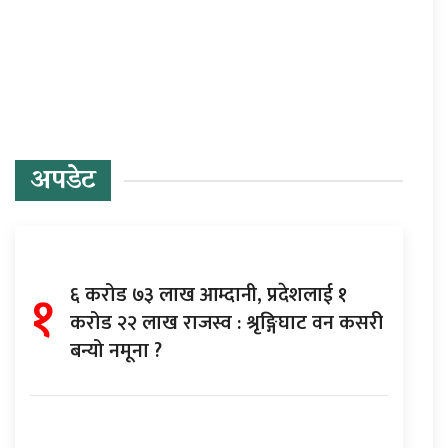
प्रतिक्रिया दिनुहोस्
अपडेट
१
६ करोड ७३ लाख आम्दानी, प्रदेशलाई १
करोड २२ लाख राजस्व : श्रृङ्गिघाट वन कसरी
बन्यो नमूना ?