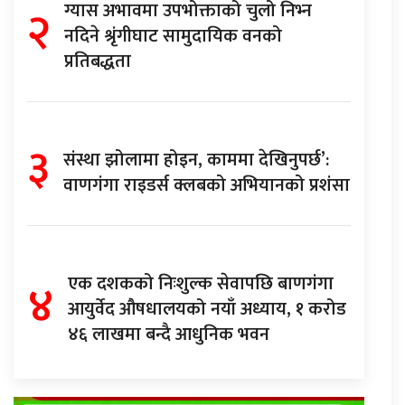
२
ग्यास अभावमा उपभोक्ताको चुलो निभ्न
नदिने श्रृंगीघाट सामुदायिक वनको
प्रतिबद्धता
३
संस्था झोलामा होइन, काममा देखिनुपर्छ’:
वाणगंगा राइडर्स क्लबको अभियानको प्रशंसा
४
एक दशकको निःशुल्क सेवापछि बाणगंगा
आयुर्वेद औषधालयको नयाँ अध्याय, १ करोड
४६ लाखमा बन्दै आधुनिक भवन