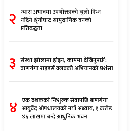
२
ग्यास अभावमा उपभोक्ताको चुलो निभ्न
नदिने श्रृंगीघाट सामुदायिक वनको
प्रतिबद्धता
३
संस्था झोलामा होइन, काममा देखिनुपर्छ’:
वाणगंगा राइडर्स क्लबको अभियानको प्रशंसा
४
एक दशकको निःशुल्क सेवापछि बाणगंगा
आयुर्वेद औषधालयको नयाँ अध्याय, १ करोड
४६ लाखमा बन्दै आधुनिक भवन