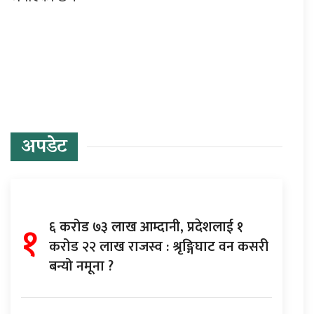
प्रतिक्रिया दिनुहोस्
अपडेट
१
६ करोड ७३ लाख आम्दानी, प्रदेशलाई १
करोड २२ लाख राजस्व : श्रृङ्गिघाट वन कसरी
बन्यो नमूना ?