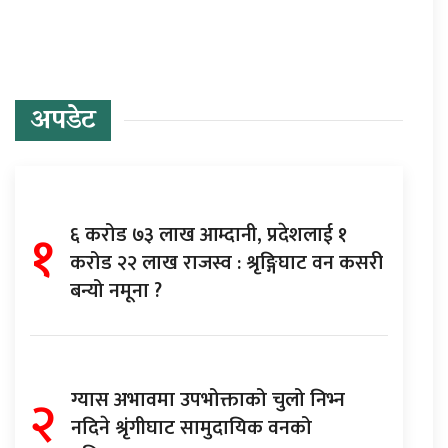
अपडेट
१
६ करोड ७३ लाख आम्दानी, प्रदेशलाई १
करोड २२ लाख राजस्व : श्रृङ्गिघाट वन कसरी
बन्यो नमूना ?
२
ग्यास अभावमा उपभोक्ताको चुलो निभ्न
नदिने श्रृंगीघाट सामुदायिक वनको