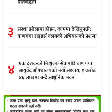
प्रतिबद्धता
३
संस्था झोलामा होइन, काममा देखिनुपर्छ’:
वाणगंगा राइडर्स क्लबको अभियानको प्रशंसा
४
एक दशकको निःशुल्क सेवापछि बाणगंगा
आयुर्वेद औषधालयको नयाँ अध्याय, १ करोड
४६ लाखमा बन्दै आधुनिक भवन