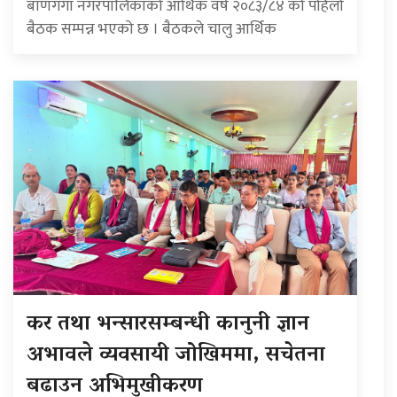
बाणगंगा नगरपालिकाको आर्थिक वर्ष २०८३/८४ को पहिलो
बैठक सम्पन्न भएको छ । बैठकले चालु आर्थिक
कर तथा भन्सारसम्बन्धी कानुनी ज्ञान
अभावले व्यवसायी जोखिममा, सचेतना
बढाउन अभिमुखीकरण