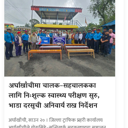
अर्घाखाँचीमा चालक–सहचालकका
लागि निःशुल्क स्वास्थ्य परीक्षण सुरु,
भाडा दरसूची अनिवार्य राख्न निर्देशन
अर्घाखाँची, साउन २० । जिल्ला ट्राफिक प्रहरी कार्यालय
अर्घाखाँचीले गोरुसिङ्गे–सन्धिखर्क सडकखण्डमा सञ्चालन