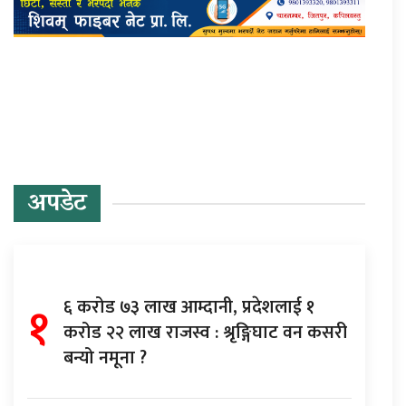
प्रतिक्रिया दिनुहोस्
अपडेट
१
६ करोड ७३ लाख आम्दानी, प्रदेशलाई १
करोड २२ लाख राजस्व : श्रृङ्गिघाट वन कसरी
बन्यो नमूना ?