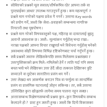
सोधिएको प्रश्नको मूल सवाल/शीर्षकभित्र रहेर आफ्ना तर्क वा
पुस्ट्याइँका आधार उपलब्ध गराउनुपर्ने हुन्छ । कम महत्वपूर्ण र
प्रश्नले माग नगरेको पक्षमा प्रवेश नै नगर्ने । उत्तरमा Key words
को प्रयोग गर्ने, जस्तो कि सेवा–प्रवाहको सम्बन्धमा नागरिक
निगरानी तथा पृष्ठपोषण ।
प्रश्नले माग गरेको विषयवस्तुको पक्ष, गहिराइ वा दायरालाई बुझ्नु
अत्यन्तै आवश्यक छ । जस्तै– मूल्यांकन गर्नुहोस् भन्दा राम्रा–
नराम्रा पक्षबारे आफ्ना विचार राख्नुपर्छ भने विवेचना गर्नुहोस् भनेको
अवस्थामा सोही विषयमा विभिन्न दृष्टिकोणबाट चर्चा गर्नुपर्ने हुन्छ ।
सबै प्रश्नको जवाफ लेखिसकेपछि समय मिलेसम्म प्रश्नसंख्या र
उत्तरपुस्तिकाको क्रम मिले–नमिलेको हेर्ने र त्यति गर्दा पनि समय
बचत भयो भने लेखिएका उत्तर हेर्दै जाँदा तत्काल देखिएका त्रुटि
सच्याउने वा छुटेका सानातिना प्रसंग थप गर्ने ।
उत्तर लेख्दा थप आकर्षक बनाउन चित्र वा फर्मुला वा सान्दर्भिक
प्रसंग वा प्रासंगिक घटनालाई जोड्न सकिन्छ । तर, सबै उत्तरमा
उल्लिखित कुरा खोज्नतर्फ लागेमा समय पालना नहुन सक्छ ।
अन्तरसम्बन्ध विश्लेषणसम्बन्धी प्रश्नमा कुन–कुन विषयबीच सम्बन्ध
केलाउने हो ? प्रस्ट हुन जरुरी हुन्छ । जस्तो कि दिगो विकासका