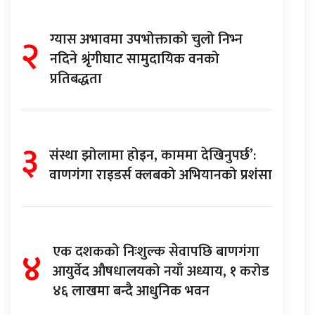
२
ग्यास अभावमा उपभोक्ताको चुलो निभ्न
नदिने श्रृंगीघाट सामुदायिक वनको
प्रतिबद्धता
३
संस्था झोलामा होइन, काममा देखिनुपर्छ’:
वाणगंगा राइडर्स क्लबको अभियानको प्रशंसा
४
एक दशकको निःशुल्क सेवापछि बाणगंगा
आयुर्वेद औषधालयको नयाँ अध्याय, १ करोड
४६ लाखमा बन्दै आधुनिक भवन