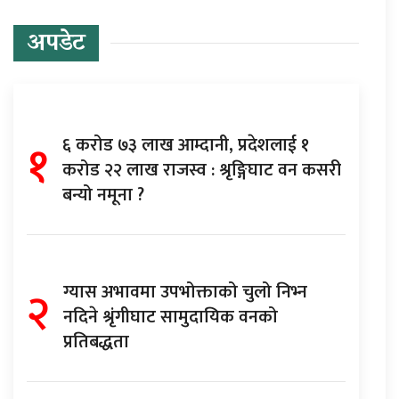
अपडेट
१
६ करोड ७३ लाख आम्दानी, प्रदेशलाई १
करोड २२ लाख राजस्व : श्रृङ्गिघाट वन कसरी
बन्यो नमूना ?
२
ग्यास अभावमा उपभोक्ताको चुलो निभ्न
नदिने श्रृंगीघाट सामुदायिक वनको
प्रतिबद्धता