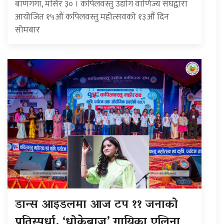
बाणगंगा, मंसिर ३० । कपिलवस्तु उद्योग वाणिज्य संघद्वारा
आयोजित १५औं कपिलवस्तु महोत्सवको १३औं दिन
सोमबार
डान्स आइडलमा आज टप ११ जनाको
प्रतिस्पर्धा, ‘धोकेबाज’ गायिका एलिना