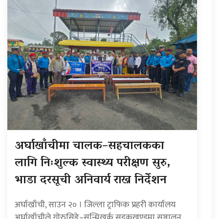
अर्घाखाँचीमा चालक–सहचालकका
लागि निःशुल्क स्वास्थ्य परीक्षण सुरु,
भाडा दरसूची अनिवार्य राख्न निर्देशन
अर्घाखाँची, साउन २० । जिल्ला ट्राफिक प्रहरी कार्यालय
अर्घाखाँचीले गोरुसिङ्गे–सन्धिखर्क सडकखण्डमा सञ्चालन