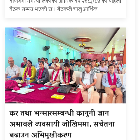
बाणगंगा नगरपालिकाको आर्थिक वर्ष २०८३/८४ को पहिलो
बैठक सम्पन्न भएको छ । बैठकले चालु आर्थिक
कर तथा भन्सारसम्बन्धी कानुनी ज्ञान
अभावले व्यवसायी जोखिममा, सचेतना
बढाउन अभिमुखीकरण