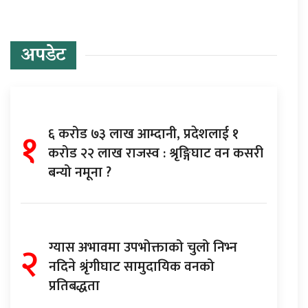
अपडेट
१
६ करोड ७३ लाख आम्दानी, प्रदेशलाई १
करोड २२ लाख राजस्व : श्रृङ्गिघाट वन कसरी
बन्यो नमूना ?
२
ग्यास अभावमा उपभोक्ताको चुलो निभ्न
नदिने श्रृंगीघाट सामुदायिक वनको
प्रतिबद्धता