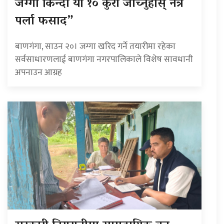
जग्गा किन्दा यी १० कुरा जाँच्नुहोस् नत्र
पर्ला फसाद”
बाणगंगा, साउन २०। जग्गा खरिद गर्ने तयारीमा रहेका
सर्वसाधारणलाई बाणगंगा नगरपालिकाले विशेष सावधानी
अपनाउन आग्रह