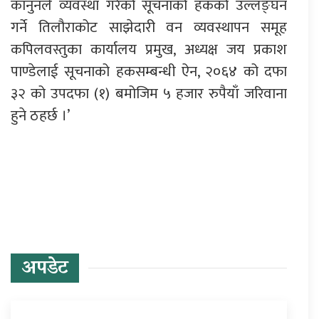
कानुनले व्यवस्था गरेको सूचनाको हकको उल्लङ्घन
गर्ने तिलौराकोट साझेदारी वन व्यवस्थापन समूह
कपिलवस्तुका कार्यालय प्रमुख, अध्यक्ष जय प्रकाश
पाण्डेलाई सूचनाको हकसम्बन्धी ऐन, २०६४ को दफा
३२ को उपदफा (१) बमोजिम ५ हजार रुपैयाँ जरिवाना
हुने ठहर्छ ।’
प्रतिक्रिया दिनुहोस्
अपडेट