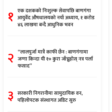
१
एक दशकको निःशुल्क सेवापछि बाणगंगा
आयुर्वेद औषधालयको नयाँ अध्याय, १ करोड
४६ लाखमा बन्दै आधुनिक भवन
२
“लालपुर्जा मात्रै काफी छैन : बाणगंगामा
जग्गा किन्दा यी १० कुरा जाँच्नुहोस् नत्र पर्ला
फसाद”
३
सरकारी निगरानीमा सामुदायिक वन,
पहिलोपटक संस्थागत अडिट सुरु