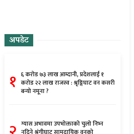
अपडेट
१
६ करोड ७३ लाख आम्दानी, प्रदेशलाई १
करोड २२ लाख राजस्व : श्रृङ्गिघाट वन कसरी
बन्यो नमूना ?
२
ग्यास अभावमा उपभोक्ताको चुलो निभ्न
नदिने श्रृंगीघाट सामुदायिक वनको