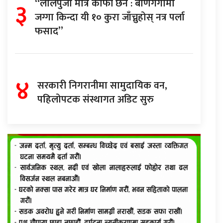
३
“लालपुर्जा मात्रै काफी छैन : बाणगंगामा
जग्गा किन्दा यी १० कुरा जाँच्नुहोस् नत्र पर्ला
फसाद”
४
सरकारी निगरानीमा सामुदायिक वन,
पहिलोपटक संस्थागत अडिट सुरु