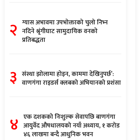
२
ग्यास अभावमा उपभोक्ताको चुलो निभ्न
नदिने श्रृंगीघाट सामुदायिक वनको
प्रतिबद्धता
३
संस्था झोलामा होइन, काममा देखिनुपर्छ’:
वाणगंगा राइडर्स क्लबको अभियानको प्रशंसा
४
एक दशकको निःशुल्क सेवापछि बाणगंगा
आयुर्वेद औषधालयको नयाँ अध्याय, १ करोड
४६ लाखमा बन्दै आधुनिक भवन