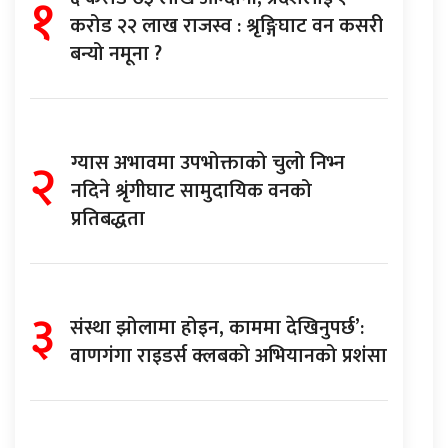
१
करोड २२ लाख राजस्व : श्रृङ्गिघाट वन कसरी
बन्यो नमूना ?
२
ग्यास अभावमा उपभोक्ताको चुलो निभ्न
नदिने श्रृंगीघाट सामुदायिक वनको
प्रतिबद्धता
३
संस्था झोलामा होइन, काममा देखिनुपर्छ’:
वाणगंगा राइडर्स क्लबको अभियानको प्रशंसा