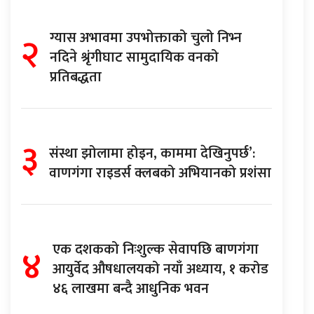
२
ग्यास अभावमा उपभोक्ताको चुलो निभ्न
नदिने श्रृंगीघाट सामुदायिक वनको
प्रतिबद्धता
३
संस्था झोलामा होइन, काममा देखिनुपर्छ’:
वाणगंगा राइडर्स क्लबको अभियानको प्रशंसा
४
एक दशकको निःशुल्क सेवापछि बाणगंगा
आयुर्वेद औषधालयको नयाँ अध्याय, १ करोड
४६ लाखमा बन्दै आधुनिक भवन